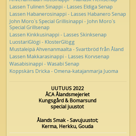
Lassen Tulinen Sinappi - Lasses Eldiga Senap
Lassen Habanerosinappi - Lasses Habanero Senap
John Moro´s Special Grillisinappi - John Moro´s
Special Grillsenap
Lassen Kinkkusinappi - Lasses Skinksenap
LuostariGlögi - KlosterGlögg
Mustaleipä Ahvenanmaalta - Svartbröd från Åland
Lassen Makkarasinappi - Lasses Korvsenap
Wasabisinappi - Wasabi Senap
Koppskärs Dricka - Omena-katajanmarja Juoma
UUTUUS 2022
ÅCA Ålandsmejeriet
Kungsgård & Bomarsund
special juustot
Ålands Smak - Savujuustot;
Kerma, Herkku, Gouda