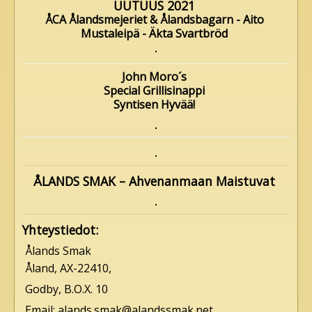
UUTUUS 2021
ÅCA Ålandsmejeriet & Ålandsbagarn - Aito
Mustaleipä - Äkta Svartbröd
John Moro´s
Special Grillisinappi
Syntisen Hyvää!
ÅLANDS SMAK – Ahvenanmaan Maistuvat
Yhteystiedot:
Ålands Smak
Åland, AX-22410,
Godby, B.O.X. 10
Email: alands.smak@alandssmak.net