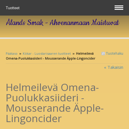
Tuotteet
Ålands Smak - Ahvenanmaan Maistuvat
Tuotehaku
Päätaso
››
Kökar - Luostarisaaren tuotteet
››
Helmeilevä
Omena-Puolukkasiideri - Mousserande Äpple-Lingoncider
« Takaisin
Helmeilevä Omena-
Puolukkasiideri -
Mousserande Äpple-
Lingoncider