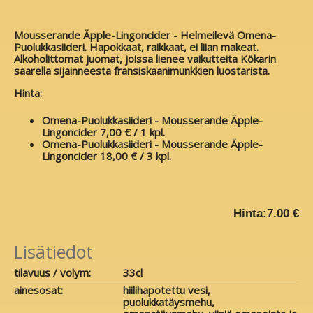
Mousserande Äpple-Lingoncider - Helmeilevä Omena-
Puolukkasiideri. Hapokkaat, raikkaat, ei liian makeat.
Alkoholittomat juomat, joissa lienee vaikutteita Kökarin
saarella sijainneesta fransiskaanimunkkien luostarista.
Hinta:
Omena-Puolukkasiideri -
Mousserande Äpple-
Lingoncider 7,00 € / 1 kpl.
Omena-Puolukkasiideri -
Mousserande Äpple-
Lingoncider 18,00 € / 3 kpl.
Hinta:
7.00 €
Lisätiedot
tilavuus / volym:
33cl
ainesosat:
hiilihapotettu vesi,
puolukkatäysmehu,