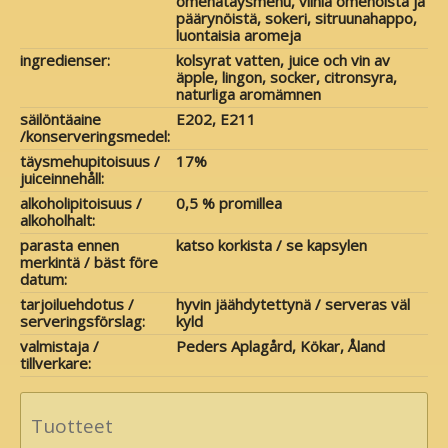
omenatäysmehu, viiniä omenoista ja
päärynöistä, sokeri, sitruunahappo,
luontaisia aromeja
ingredienser:
kolsyrat vatten, juice och vin av
äpple, lingon, socker, citronsyra,
naturliga aromämnen
säilöntäaine
E202, E211
/konserveringsmedel:
täysmehupitoisuus /
17%
juiceinnehåll:
alkoholipitoisuus /
0,5 % promillea
alkoholhalt:
parasta ennen
katso korkista / se kapsylen
merkintä / bäst före
datum:
tarjoiluehdotus /
hyvin jäähdytettynä / serveras väl
serveringsförslag:
kyld
valmistaja /
Peders Aplagård, Kökar, Åland
tillverkare:
Tuotteet