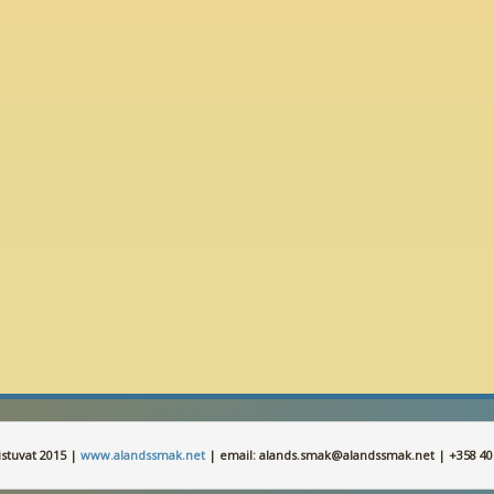
stuvat 2015 |
www.alandssmak.net
| email: alands.smak@alandssmak.net | +358 40 5