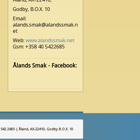
Godby, B.O.X. 10
Email:
alands.smak@alandssmak.n
et
Web:
www.alandssmak.net
Gsm: +358 40 5422685
Ålands Smak - Facebook:
42 2685 | Åland, AX-22410, Godby B.O.X. 10