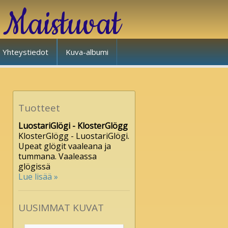
Maistuvat
Yhteystiedot
Kuva-albumi
Tuotteet
LuostariGlögi - KlosterGlögg
KlosterGlögg - LuostariGlögi.
Upeat glögit vaaleana ja
tummana. Vaaleassa
glögissä
Lue lisää »
UUSIMMAT KUVAT