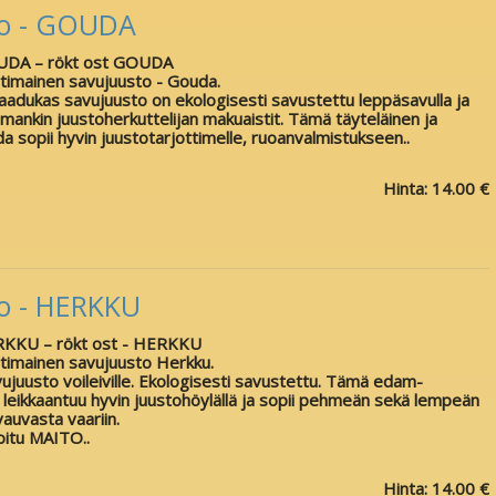
to - GOUDA
OUDA – rökt ost GOUDA
timainen savujuusto - Gouda.
aadukas savujuusto on ekologisesti savustettu leppäsavulla ja
mankin juustoherkuttelijan makuaistit. Tämä täyteläinen ja
a sopii hyvin juustotarjottimelle, ruoanvalmistukseen..
Hinta:
14.00 €
o - HERKKU
RKKU – rökt ost - HERKKU
timainen savujuusto Herkku.
ujuusto voileiville. Ekologisesti savustettu. Tämä edam-
 leikkaantuu hyvin juustohöylällä ja sopii pehmeän sekä lempeän
auvasta vaariin.
oitu MAITO..
Hinta:
14.00 €