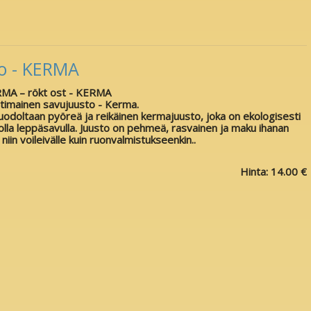
o - KERMA
RMA – rökt ost - KERMA
otimainen savujuusto - Kerma.
odoltaan pyöreä ja reikäinen kermajuusto, joka on ekologisesti
lla leppäsavulla. Juusto on pehmeä, rasvainen ja maku ihanan
 niin voileivälle kuin ruonvalmistukseenkin..
Hinta:
14.00 €