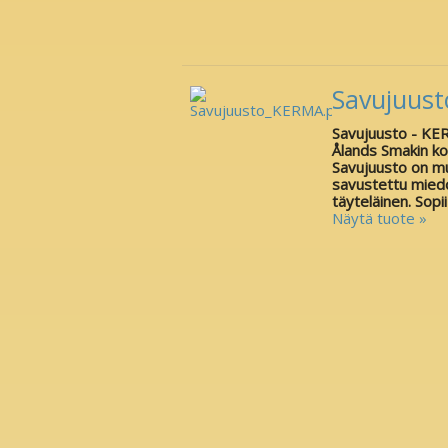
Savujuust
Savujuusto - KE
Ålands Smakin k
Savujuusto on mu
savustettu miedo
täyteläinen. Sopii
Näytä tuote »