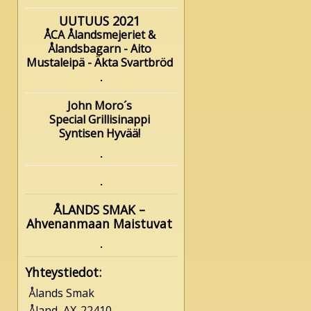
UUTUUS 2021
ÅCA Ålandsmejeriet &
Ålandsbagarn - Aito
Mustaleipä - Äkta Svartbröd
John Moro´s
Special Grillisinappi
Syntisen Hyvää!
ÅLANDS SMAK –
Ahvenanmaan Maistuvat
Yhteystiedot:
Ålands Smak
Åland, AX-22410,