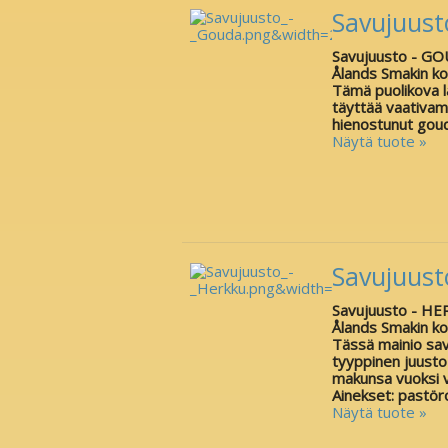
Savujuus
Savujuusto - G
Ålands Smakin ko
Tämä puolikova l
täyttää vaativam
hienostunut goud
Näytä tuote »
Savujuust
Savujuusto - HE
Ålands Smakin ko
Tässä mainio sav
tyyppinen juusto
makunsa vuoksi v
Ainekset: pastör
Näytä tuote »