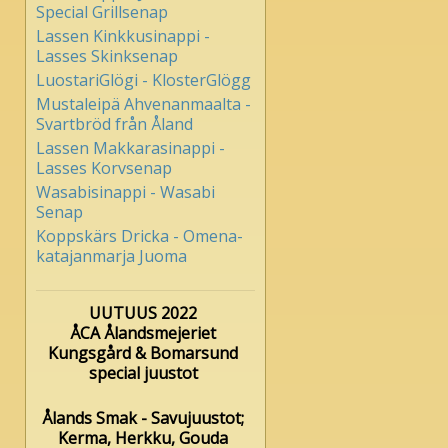
Special Grillsenap
Lassen Kinkkusinappi -
Lasses Skinksenap
LuostariGlögi - KlosterGlögg
Mustaleipä Ahvenanmaalta -
Svartbröd från Åland
Lassen Makkarasinappi -
Lasses Korvsenap
Wasabisinappi - Wasabi
Senap
Koppskärs Dricka - Omena-
katajanmarja Juoma
UUTUUS 2022
ÅCA Ålandsmejeriet
Kungsgård & Bomarsund
special juustot
Ålands Smak - Savujuustot;
Kerma, Herkku, Gouda