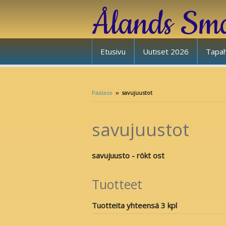
Ålands Sm
Etusivu
Uutiset 2026
Tapah
Päätaso
››
savujuustot
savujuustot
savujuusto - rökt ost
Tuotteet
Tuotteita yhteensä 3 kpl