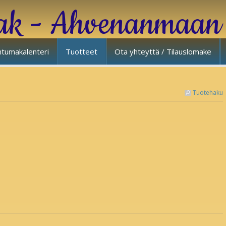
ak - Ahvenanmaan 
tumakalenteri
Tuotteet
Ota yhteyttä / Tilauslomake
Tuotehaku