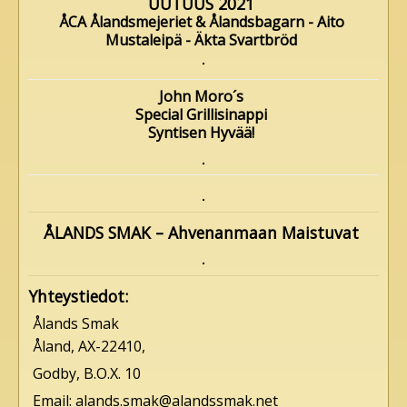
UUTUUS 2021
ÅCA Ålandsmejeriet & Ålandsbagarn - Aito
Mustaleipä - Äkta Svartbröd
John Moro´s
Special Grillisinappi
Syntisen Hyvää!
ÅLANDS SMAK – Ahvenanmaan Maistuvat
Yhteystiedot:
Ålands Smak
Åland, AX-22410,
Godby, B.O.X. 10
Email: alands.smak@alandssmak.net