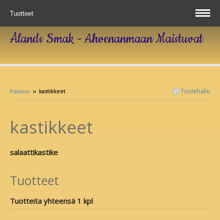
Tuotteet
Ålands Smak - Ahvenanmaan Maistuvat
Tuotehaku
Päätaso
››
kastikkeet
kastikkeet
salaattikastike
Tuotteet
Tuotteita yhteensä 1 kpl