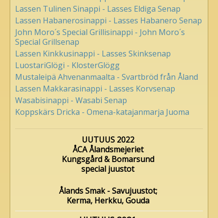
Lassen Tulinen Sinappi - Lasses Eldiga Senap
Lassen Habanerosinappi - Lasses Habanero Senap
John Moro´s Special Grillisinappi - John Moro´s
Special Grillsenap
Lassen Kinkkusinappi - Lasses Skinksenap
LuostariGlögi - KlosterGlögg
Mustaleipä Ahvenanmaalta - Svartbröd från Åland
Lassen Makkarasinappi - Lasses Korvsenap
Wasabisinappi - Wasabi Senap
Koppskärs Dricka - Omena-katajanmarja Juoma
UUTUUS 2022
ÅCA Ålandsmejeriet
Kungsgård & Bomarsund
special juustot
Ålands Smak - Savujuustot;
Kerma, Herkku, Gouda